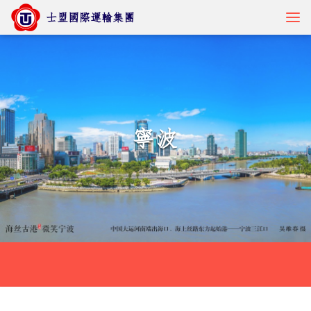
士盟國際運輸集團
貨物追蹤
寧波
核心服務
產業解決方案
最新訊息
關於士盟
人才招募