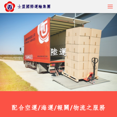
士盟國際運輸集團
貨物追蹤
陸運
核心服務
產業解決方案
最新訊息
關於士盟
配合空運/海運/報關/物流之服務
人才招募