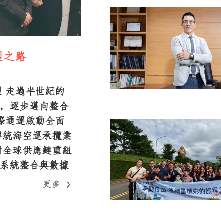
型之路
 走過半世紀的
，逐步邁向整合
際通運啟動全面
傳統海空運承攬業
對全球供應鏈重組
系統整合與數據
團營運效率與決策
更多
更多
型的核心不只是
Workflow 制