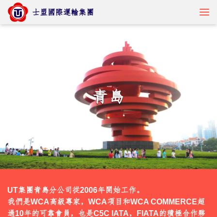
士盟國際運輸集團
貨物追蹤
青島
核心服務
產業解決方案
最新訊息
關於士盟
UT集團青島分公司從2006年開始工作。

人才招募
我們是WCA高級專家，WCA項目和WCA COMMERCE超
過10年的可靠會員，也是C5C IATA，FIATA的積極合作夥