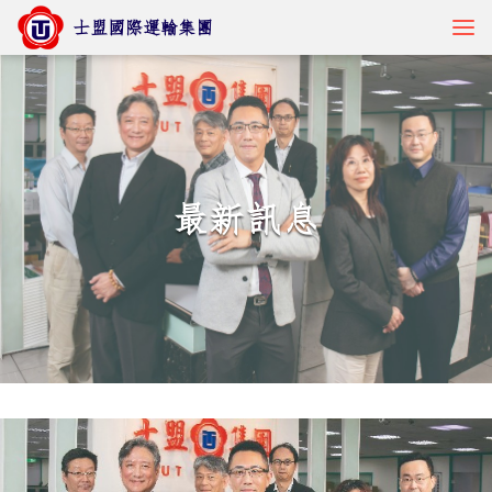
士盟國際運輸集團
貨物追蹤
最新訊息
核心服務
產業解決方案
最新訊息
關於士盟
人才招募